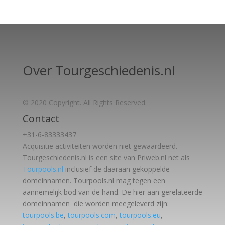
Over Tourgeschiedenis.nl
© 2020 Copyright. All Rights Reserved.
Contact
+31-6-83333437
Acquisitie activiteiten worden
niet gewaardeerd.
Tourgeschiedenis.nl is een site van Priweb.nl net als
Tourpools.nl
inclusief de daaraan gekoppelde
domeinnamen. Tourpools.nl mag tegen een
aannemelijk bod van de hand. De hier aan gerelateerde
domeinnamen die worden meegeleverd zijn:
tourpools.be
,
tourpools.com
,
tourpools.eu
,