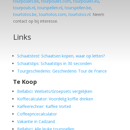
tourpoules.be
,
tourpoules.com
,
tourpoules.eu
,
tourpouls.nl
,
tourspellen.nl
,
tourspellen.be
,
tourtotos.be
,
tourtotos.com
,
tourtotos.nl.
Neem
contact op bij interesse.
Links
Schaatstest
:
Schaatsen kopen, waar op letten?
Schaatstips
:
Schaatstips in 30 seconden
Tourgeschiedenis: Geschiedenis Tour de France
Te Koop
Bellabici: Wielsets/Groepsets vergelijken
Koffiecalculator: Voordelig koffie drinken
Kaffeerechner: Kaffee Vorteil
Coffeepricecalculator
Vakantie in Cadzand
Bellabici: Alle leuke tourspellen