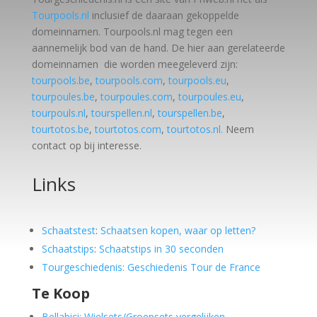
Tourpools.nl
inclusief de daaraan gekoppelde
domeinnamen. Tourpools.nl mag tegen een
aannemelijk bod van de hand. De hier aan gerelateerde
domeinnamen die worden meegeleverd zijn:
tourpools.be
,
tourpools.com
,
tourpools.eu
,
tourpoules.be
,
tourpoules.com
,
tourpoules.eu
,
tourpouls.nl
,
tourspellen.nl
,
tourspellen.be
,
tourtotos.be
,
tourtotos.com
,
tourtotos.nl.
Neem
contact op bij interesse.
Links
Schaatstest
:
Schaatsen kopen, waar op letten?
Schaatstips
:
Schaatstips in 30 seconden
Tourgeschiedenis: Geschiedenis Tour de France
Te Koop
Bellabici: Wielsets/Groepsets vergelijken