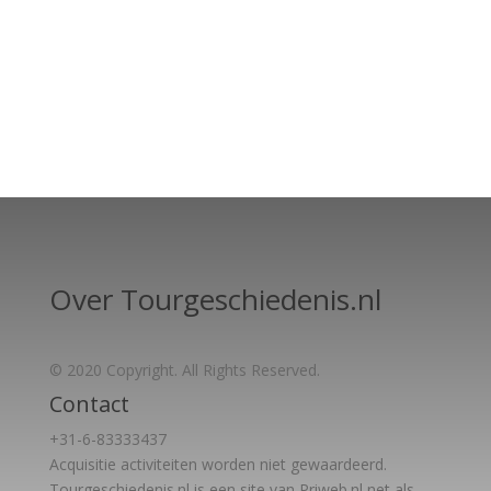
Over Tourgeschiedenis.nl
© 2020 Copyright. All Rights Reserved.
Contact
+31-6-83333437
Acquisitie activiteiten worden
niet gewaardeerd.
Tourgeschiedenis.nl is een site van Priweb.nl net als