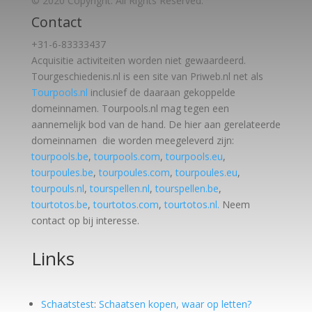
© 2020 Copyright. All Rights Reserved.
Contact
+31-6-83333437
Acquisitie activiteiten worden
niet gewaardeerd.
Tourgeschiedenis.nl is een site van Priweb.nl net als
Tourpools.nl
inclusief de daaraan gekoppelde
domeinnamen. Tourpools.nl mag tegen een
aannemelijk bod van de hand. De hier aan gerelateerde
domeinnamen die worden meegeleverd zijn:
tourpools.be
,
tourpools.com
,
tourpools.eu
,
tourpoules.be
,
tourpoules.com
,
tourpoules.eu
,
tourpouls.nl
,
tourspellen.nl
,
tourspellen.be
,
tourtotos.be
,
tourtotos.com
,
tourtotos.nl.
Neem
contact op bij interesse.
Links
Schaatstest
:
Schaatsen kopen, waar op letten?