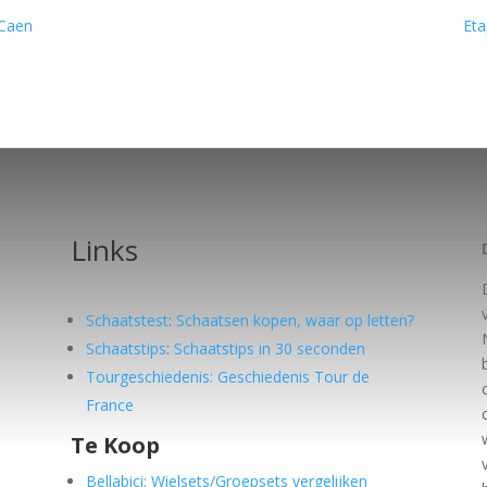
 Caen
Eta
Links
Schaatstest
:
Schaatsen kopen, waar op letten?
Schaatstips
:
Schaatstips in 30 seconden
Tourgeschiedenis: Geschiedenis Tour de
France
Te Koop
e
Bellabici: Wielsets/Groepsets vergelijken