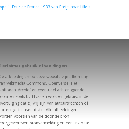
ppe 1 Tour de France 1933 van Parijs naar Lille »
Disclaimer gebruik afbeeldingen
De afbeeldingen op deze website zijn afkomstig
van Wikimedia Commons, Openverse, Het
Nationaal Archief en eventueel achterliggende
bronnen zoals bv Flickr en worden gebruikt in de
overtuiging dat zij vrij zijn van auteursrechten of
correct gelicenseerd zijn. Alle afbeeldingen
worden voorzien van de door de bron
voorgeschreven bronvermelding en een link naar