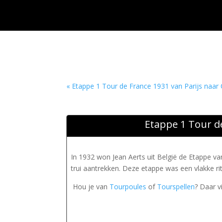
« Etappe 1 Tour de France 1931 van Parijs naar
Etappe 1 Tour de
In 1932 won Jean Aerts uit België de Etappe va
trui aantrekken. Deze etappe was een vlakke ri
Hou je van
Tourpoules
of
Tourspellen
? Daar v