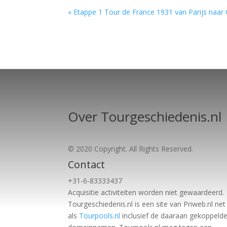
« Etappe 1 Tour de France 1931 van Parijs naar
Over Tourgeschiedenis.nl
© 2020 Copyright. All Rights Reserved.
Contact
+31-6-83333437
Acquisitie activiteiten worden
niet gewaardeerd.
Tourgeschiedenis.nl is een site van Priweb.nl net
als
Tourpools.nl
inclusief de daaraan gekoppeld