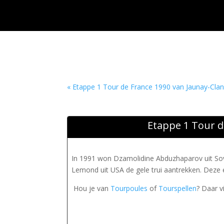
« Etappe 1 Tour de France 1990 van Jaunay-Clan
Etappe 1 Tour d
In 1991 won Dzamolidine Abduzhaparov uit So
Lemond uit USA de gele trui aantrekken. Deze 
Hou je van
Tourpoules
of
Tourspellen
? Daar v