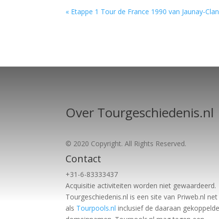
« Etappe 1 Tour de France 1990 van Jaunay-Clan
Over Tourgeschiedenis.nl
© 2020 Copyright. All Rights Reserved.
Contact
+31-6-83333437
Acquisitie activiteiten worden
niet gewaardeerd.
Tourgeschiedenis.nl is een site van Priweb.nl net
als
Tourpools.nl
inclusief de daaraan gekoppeld