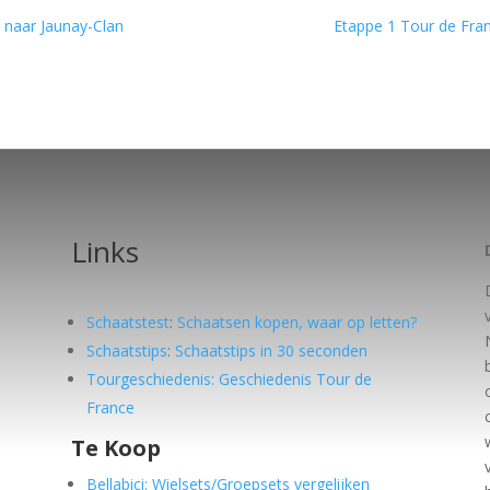
 naar Jaunay-Clan
Etappe 1 Tour de Fran
Links
Schaatstest
:
Schaatsen kopen, waar op letten?
Schaatstips
:
Schaatstips in 30 seconden
Tourgeschiedenis: Geschiedenis Tour de
France
Te Koop
e
Bellabici: Wielsets/Groepsets vergelijken