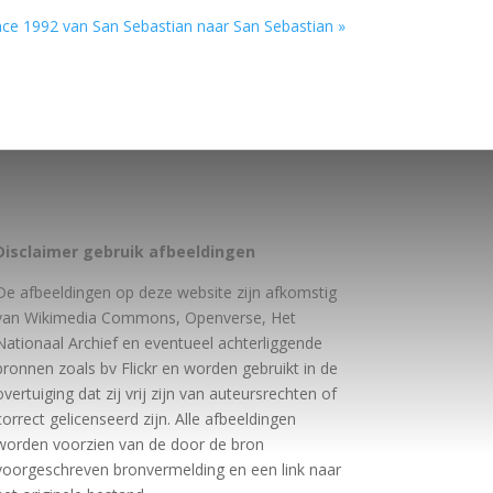
ce 1992 van San Sebastian naar San Sebastian »
Disclaimer gebruik afbeeldingen
De afbeeldingen op deze website zijn afkomstig
van Wikimedia Commons, Openverse, Het
Nationaal Archief en eventueel achterliggende
bronnen zoals bv Flickr en worden gebruikt in de
overtuiging dat zij vrij zijn van auteursrechten of
correct gelicenseerd zijn. Alle afbeeldingen
worden voorzien van de door de bron
voorgeschreven bronvermelding en een link naar