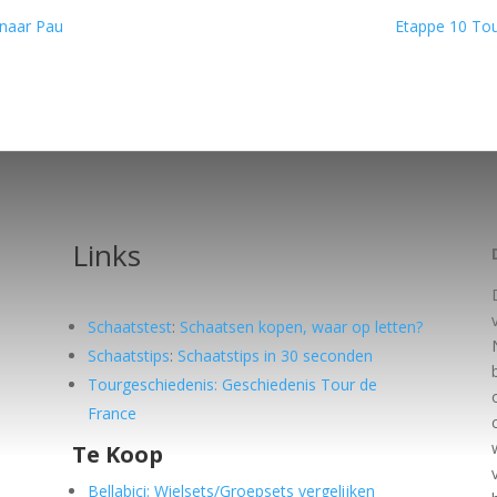
 naar Pau
Etappe 10 Tou
Links
Schaatstest
:
Schaatsen kopen, waar op letten?
Schaatstips
:
Schaatstips in 30 seconden
Tourgeschiedenis: Geschiedenis Tour de
France
Te Koop
e
Bellabici: Wielsets/Groepsets vergelijken