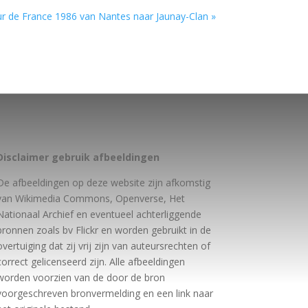
r de France 1986 van Nantes naar Jaunay-Clan »
Disclaimer gebruik afbeeldingen
De afbeeldingen op deze website zijn afkomstig
van Wikimedia Commons, Openverse, Het
Nationaal Archief en eventueel achterliggende
bronnen zoals bv Flickr en worden gebruikt in de
overtuiging dat zij vrij zijn van auteursrechten of
correct gelicenseerd zijn. Alle afbeeldingen
worden voorzien van de door de bron
voorgeschreven bronvermelding en een link naar