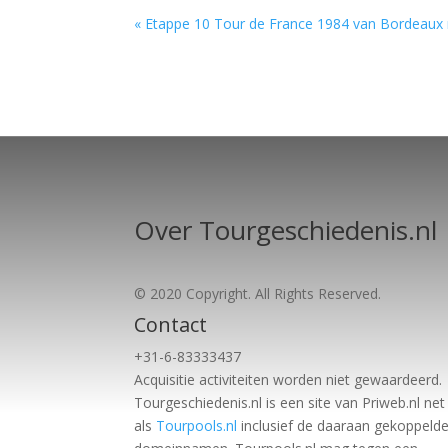
« Etappe 10 Tour de France 1984 van Bordeaux
Over Tourgeschiedenis.nl
© 2020 Copyright. All Rights Reserved.
Contact
+31-6-83333437
Acquisitie activiteiten worden
niet gewaardeerd.
Tourgeschiedenis.nl is een site van Priweb.nl net
als
Tourpools.nl
inclusief de daaraan gekoppeld