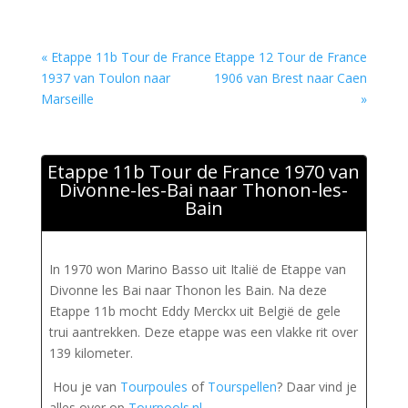
« Etappe 11b Tour de France
Etappe 12 Tour de France
1937 van Toulon naar
1906 van Brest naar Caen
Marseille
»
Etappe 11b Tour de France 1970 van
Divonne-les-Bai naar Thonon-les-
Bain
In 1970 won Marino Basso uit Italië de Etappe van
Divonne les Bai naar Thonon les Bain. Na deze
Etappe 11b mocht Eddy Merckx uit België de gele
trui aantrekken. Deze etappe was een vlakke rit over
139 kilometer.
Hou je van
Tourpoules
of
Tourspellen
? Daar vind je
alles over op
Tourpools.nl
.