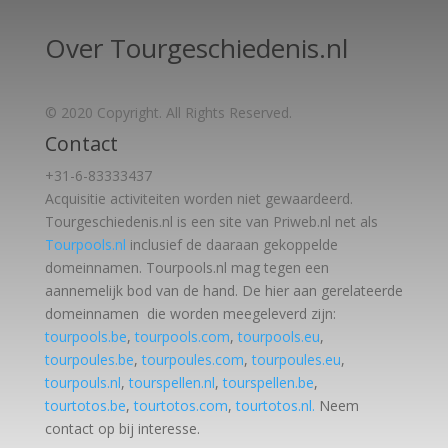
Over Tourgeschiedenis.nl
© 2020 Copyright. All Rights Reserved.
Contact
+31-6-83333437
Acquisitie activiteiten worden
niet gewaardeerd.
Tourgeschiedenis.nl is een site van Priweb.nl net als
Tourpools.nl
inclusief de daaraan gekoppelde
domeinnamen. Tourpools.nl mag tegen een
aannemelijk bod van de hand. De hier aan gerelateerde
domeinnamen die worden meegeleverd zijn:
tourpools.be
,
tourpools.com
,
tourpools.eu
,
tourpoules.be
,
tourpoules.com
,
tourpoules.eu
,
tourpouls.nl
,
tourspellen.nl
,
tourspellen.be
,
tourtotos.be
,
tourtotos.com
,
tourtotos.nl.
Neem
contact op bij interesse.