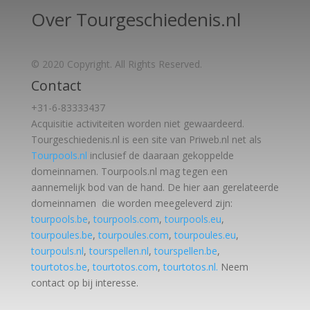
Over Tourgeschiedenis.nl
© 2020 Copyright. All Rights Reserved.
Contact
+31-6-83333437
Acquisitie activiteiten worden
niet gewaardeerd.
Tourgeschiedenis.nl is een site van Priweb.nl net als
Tourpools.nl
inclusief de daaraan gekoppelde
domeinnamen. Tourpools.nl mag tegen een
aannemelijk bod van de hand. De hier aan gerelateerde
domeinnamen die worden meegeleverd zijn:
tourpools.be
,
tourpools.com
,
tourpools.eu
,
tourpoules.be
,
tourpoules.com
,
tourpoules.eu
,
tourpouls.nl
,
tourspellen.nl
,
tourspellen.be
,
tourtotos.be
,
tourtotos.com
,
tourtotos.nl.
Neem
contact op bij interesse.