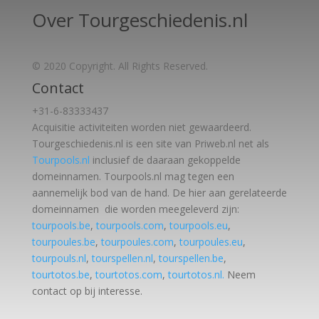
Over Tourgeschiedenis.nl
© 2020 Copyright. All Rights Reserved.
Contact
+31-6-83333437
Acquisitie activiteiten worden
niet gewaardeerd.
Tourgeschiedenis.nl is een site van Priweb.nl net als
Tourpools.nl
inclusief de daaraan gekoppelde
domeinnamen. Tourpools.nl mag tegen een
aannemelijk bod van de hand. De hier aan gerelateerde
domeinnamen die worden meegeleverd zijn:
tourpools.be
,
tourpools.com
,
tourpools.eu
,
tourpoules.be
,
tourpoules.com
,
tourpoules.eu
,
tourpouls.nl
,
tourspellen.nl
,
tourspellen.be
,
tourtotos.be
,
tourtotos.com
,
tourtotos.nl.
Neem
contact op bij interesse.