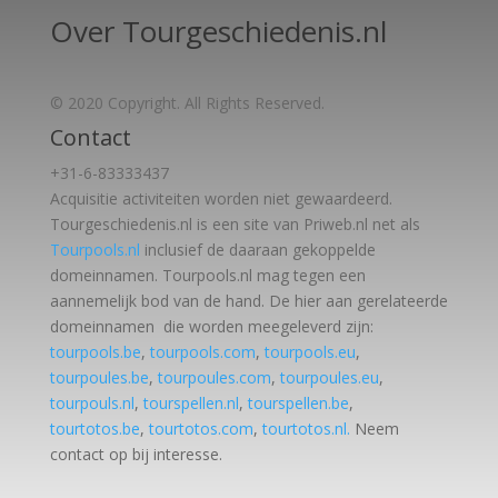
Over Tourgeschiedenis.nl
© 2020 Copyright. All Rights Reserved.
Contact
+31-6-83333437
Acquisitie activiteiten worden
niet gewaardeerd.
Tourgeschiedenis.nl is een site van Priweb.nl net als
Tourpools.nl
inclusief de daaraan gekoppelde
domeinnamen. Tourpools.nl mag tegen een
aannemelijk bod van de hand. De hier aan gerelateerde
domeinnamen die worden meegeleverd zijn:
tourpools.be
,
tourpools.com
,
tourpools.eu
,
tourpoules.be
,
tourpoules.com
,
tourpoules.eu
,
tourpouls.nl
,
tourspellen.nl
,
tourspellen.be
,
tourtotos.be
,
tourtotos.com
,
tourtotos.nl.
Neem
contact op bij interesse.