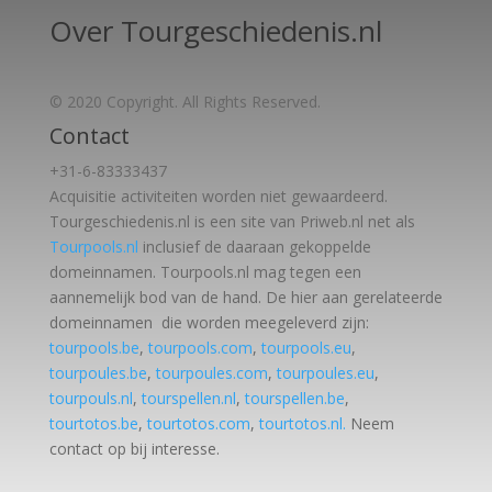
Over Tourgeschiedenis.nl
© 2020 Copyright. All Rights Reserved.
Contact
+31-6-83333437
Acquisitie activiteiten worden
niet gewaardeerd.
Tourgeschiedenis.nl is een site van Priweb.nl net als
Tourpools.nl
inclusief de daaraan gekoppelde
domeinnamen. Tourpools.nl mag tegen een
aannemelijk bod van de hand. De hier aan gerelateerde
domeinnamen die worden meegeleverd zijn:
tourpools.be
,
tourpools.com
,
tourpools.eu
,
tourpoules.be
,
tourpoules.com
,
tourpoules.eu
,
tourpouls.nl
,
tourspellen.nl
,
tourspellen.be
,
tourtotos.be
,
tourtotos.com
,
tourtotos.nl.
Neem
contact op bij interesse.