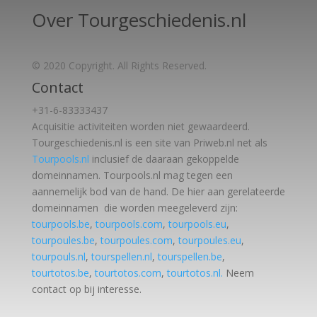
Over Tourgeschiedenis.nl
© 2020 Copyright. All Rights Reserved.
Contact
+31-6-83333437
Acquisitie activiteiten worden
niet gewaardeerd.
Tourgeschiedenis.nl is een site van Priweb.nl net als
Tourpools.nl
inclusief de daaraan gekoppelde
domeinnamen. Tourpools.nl mag tegen een
aannemelijk bod van de hand. De hier aan gerelateerde
domeinnamen die worden meegeleverd zijn:
tourpools.be
,
tourpools.com
,
tourpools.eu
,
tourpoules.be
,
tourpoules.com
,
tourpoules.eu
,
tourpouls.nl
,
tourspellen.nl
,
tourspellen.be
,
tourtotos.be
,
tourtotos.com
,
tourtotos.nl.
Neem
contact op bij interesse.