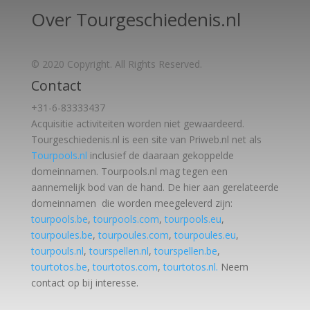
Over Tourgeschiedenis.nl
© 2020 Copyright. All Rights Reserved.
Contact
+31-6-83333437
Acquisitie activiteiten worden
niet gewaardeerd.
Tourgeschiedenis.nl is een site van Priweb.nl net als
Tourpools.nl
inclusief de daaraan gekoppelde
domeinnamen. Tourpools.nl mag tegen een
aannemelijk bod van de hand. De hier aan gerelateerde
domeinnamen die worden meegeleverd zijn:
tourpools.be
,
tourpools.com
,
tourpools.eu
,
tourpoules.be
,
tourpoules.com
,
tourpoules.eu
,
tourpouls.nl
,
tourspellen.nl
,
tourspellen.be
,
tourtotos.be
,
tourtotos.com
,
tourtotos.nl.
Neem
contact op bij interesse.