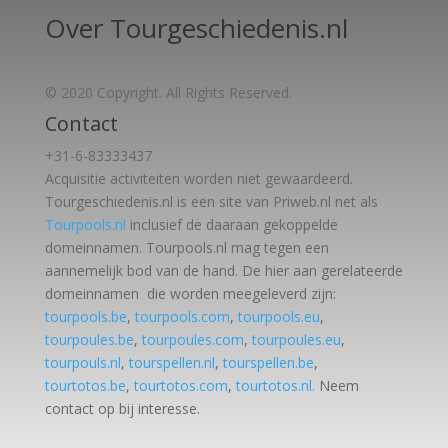
Over Tourgeschiedenis.nl
© 2020 Copyright. All Rights Reserved.
Contact
+31-6-83333437
Acquisitie activiteiten worden
niet gewaardeerd.
Tourgeschiedenis.nl is een site van Priweb.nl net als
Tourpools.nl
inclusief de daaraan gekoppelde
domeinnamen. Tourpools.nl mag tegen een
aannemelijk bod van de hand. De hier aan gerelateerde
domeinnamen die worden meegeleverd zijn:
tourpools.be
,
tourpools.com
,
tourpools.eu
,
tourpoules.be
,
tourpoules.com
,
tourpoules.eu
,
tourpouls.nl
,
tourspellen.nl
,
tourspellen.be
,
tourtotos.be
,
tourtotos.com
,
tourtotos.nl.
Neem
contact op bij interesse.