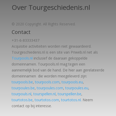
Over Tourgeschiedenis.nl
© 2020 Copyright. All Rights Reserved.
Contact
+31-6-83333437
Acquisitie activiteiten worden
niet gewaardeerd.
Tourgeschiedenis.nl is een site van Priweb.nl net als
Tourpools.nl
inclusief de daaraan gekoppelde
domeinnamen. Tourpools.nl mag tegen een
aannemelijk bod van de hand. De hier aan gerelateerde
domeinnamen die worden meegeleverd zijn:
tourpools.be
,
tourpools.com
,
tourpools.eu
,
tourpoules.be
,
tourpoules.com
,
tourpoules.eu
,
tourpouls.nl
,
tourspellen.nl
,
tourspellen.be
,
tourtotos.be
,
tourtotos.com
,
tourtotos.nl.
Neem
contact op bij interesse.