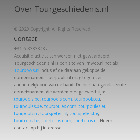
Over Tourgeschiedenis.nl
© 2020 Copyright. All Rights Reserved.
Contact
+31-6-83333437
Acquisitie activiteiten worden
niet gewaardeerd.
Tourgeschiedenis.nl is een site van Priweb.nl net als
Tourpools.nl
inclusief de daaraan gekoppelde
domeinnamen. Tourpools.nl mag tegen een
aannemelijk bod van de hand. De hier aan gerelateerde
domeinnamen die worden meegeleverd zijn:
tourpools.be
,
tourpools.com
,
tourpools.eu
,
tourpoules.be
,
tourpoules.com
,
tourpoules.eu
,
tourpouls.nl
,
tourspellen.nl
,
tourspellen.be
,
tourtotos.be
,
tourtotos.com
,
tourtotos.nl.
Neem
contact op bij interesse.