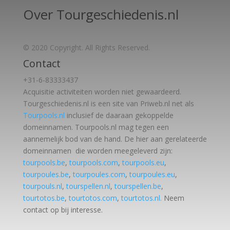
Over Tourgeschiedenis.nl
© 2020 Copyright. All Rights Reserved.
Contact
+31-6-83333437
Acquisitie activiteiten worden
niet gewaardeerd.
Tourgeschiedenis.nl is een site van Priweb.nl net als
Tourpools.nl
inclusief de daaraan gekoppelde
domeinnamen. Tourpools.nl mag tegen een
aannemelijk bod van de hand. De hier aan gerelateerde
domeinnamen die worden meegeleverd zijn:
tourpools.be
,
tourpools.com
,
tourpools.eu
,
tourpoules.be
,
tourpoules.com
,
tourpoules.eu
,
tourpouls.nl
,
tourspellen.nl
,
tourspellen.be
,
tourtotos.be
,
tourtotos.com
,
tourtotos.nl.
Neem
contact op bij interesse.