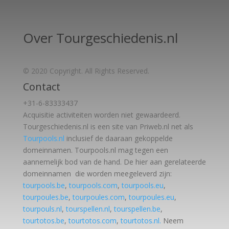
Over Tourgeschiedenis.nl
© 2020 Copyright. All Rights Reserved.
Contact
+31-6-83333437
Acquisitie activiteiten worden
niet gewaardeerd.
Tourgeschiedenis.nl is een site van Priweb.nl net als
Tourpools.nl
inclusief de daaraan gekoppelde
domeinnamen. Tourpools.nl mag tegen een
aannemelijk bod van de hand. De hier aan gerelateerde
domeinnamen die worden meegeleverd zijn:
tourpools.be
,
tourpools.com
,
tourpools.eu
,
tourpoules.be
,
tourpoules.com
,
tourpoules.eu
,
tourpouls.nl
,
tourspellen.nl
,
tourspellen.be
,
tourtotos.be
,
tourtotos.com
,
tourtotos.nl.
Neem