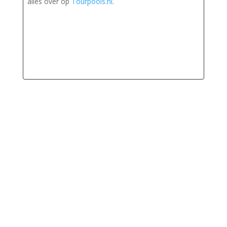
alles over op
Tourpools.nl
.