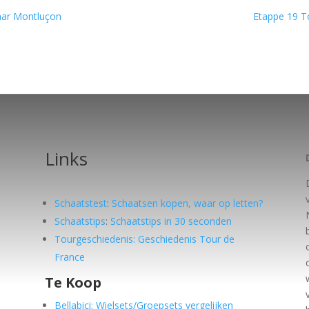
aar Montluçon
Etappe 19 T
Links
Schaatstest
:
Schaatsen kopen, waar op letten?
Schaatstips
:
Schaatstips in 30 seconden
Tourgeschiedenis: Geschiedenis Tour de
France
Te Koop
e
Bellabici: Wielsets/Groepsets vergelijken