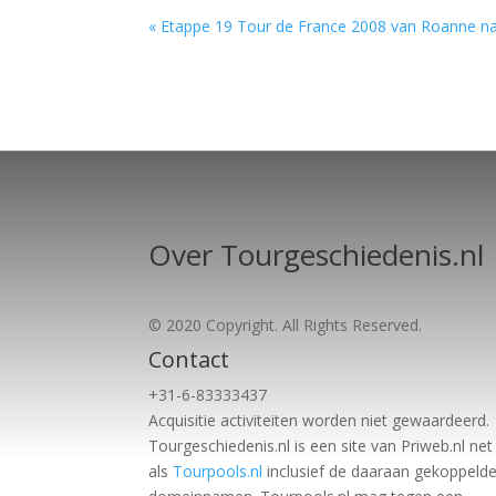
« Etappe 19 Tour de France 2008 van Roanne n
Over Tourgeschiedenis.nl
© 2020 Copyright. All Rights Reserved.
Contact
+31-6-83333437
Acquisitie activiteiten worden
niet gewaardeerd.
Tourgeschiedenis.nl is een site van Priweb.nl net
als
Tourpools.nl
inclusief de daaraan gekoppeld