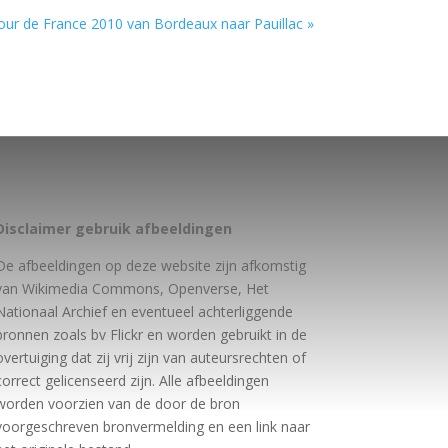
our de France 2010 van Bordeaux naar Pauillac »
Disclaimer gebruik afbeeldingen
De afbeeldingen op deze website zijn afkomstig
van Wikimedia Commons, Openverse, Het
Nationaal Archief en eventueel achterliggende
bronnen zoals bv Flickr en worden gebruikt in de
overtuiging dat zij vrij zijn van auteursrechten of
correct gelicenseerd zijn. Alle afbeeldingen
worden voorzien van de door de bron
voorgeschreven bronvermelding en een link naar