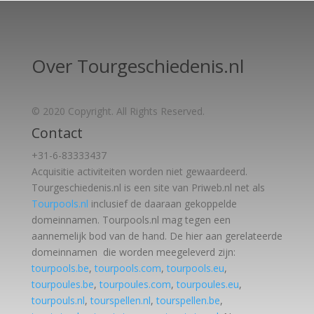
Over Tourgeschiedenis.nl
© 2020 Copyright. All Rights Reserved.
Contact
+31-6-83333437
Acquisitie activiteiten worden
niet gewaardeerd.
Tourgeschiedenis.nl is een site van Priweb.nl net als
Tourpools.nl
inclusief de daaraan gekoppelde
domeinnamen. Tourpools.nl mag tegen een
aannemelijk bod van de hand. De hier aan gerelateerde
domeinnamen die worden meegeleverd zijn:
tourpools.be
,
tourpools.com
,
tourpools.eu
,
tourpoules.be
,
tourpoules.com
,
tourpoules.eu
,
tourpouls.nl
,
tourspellen.nl
,
tourspellen.be
,