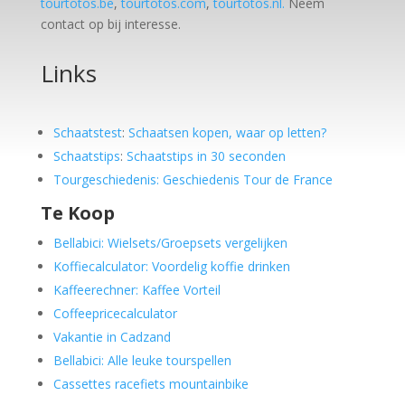
tourtotos.be
,
tourtotos.com
,
tourtotos.nl.
Neem
contact op bij interesse.
Links
Schaatstest
:
Schaatsen kopen, waar op letten?
Schaatstips
:
Schaatstips in 30 seconden
Tourgeschiedenis: Geschiedenis Tour de France
Te Koop
Bellabici: Wielsets/Groepsets vergelijken
Koffiecalculator: Voordelig koffie drinken
Kaffeerechner: Kaffee Vorteil
Coffeepricecalculator
Vakantie in Cadzand
Bellabici: Alle leuke tourspellen
Cassettes racefiets mountainbike