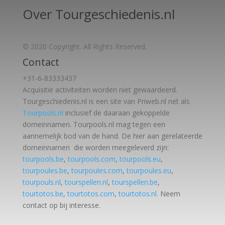
Over Tourgeschiedenis.nl
© 2020 Copyright. All Rights Reserved.
Contact
+31-6-83333437
Acquisitie activiteiten worden
niet gewaardeerd.
Tourgeschiedenis.nl is een site van Priweb.nl net als
Tourpools.nl
inclusief de daaraan gekoppelde
domeinnamen. Tourpools.nl mag tegen een
aannemelijk bod van de hand. De hier aan gerelateerde
domeinnamen die worden meegeleverd zijn:
tourpools.be
,
tourpools.com
,
tourpools.eu
,
tourpoules.be
,
tourpoules.com
,
tourpoules.eu
,
tourpouls.nl
,
tourspellen.nl
,
tourspellen.be
,
tourtotos.be
,
tourtotos.com
,
tourtotos.nl.
Neem
contact op bij interesse.