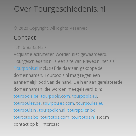
Over Tourgeschiedenis.nl
© 2020 Copyright. All Rights Reserved.
Contact
+31-6-83333437
Acquisitie activiteiten worden
niet gewaardeerd.
Tourgeschiedenis.nl is een site van Priweb.nl net als
Tourpools.nl
inclusief de daaraan gekoppelde
domeinnamen. Tourpools.nl mag tegen een
aannemelijk bod van de hand. De hier aan gerelateerde
domeinnamen die worden meegeleverd zijn:
tourpools.be
,
tourpools.com
,
tourpools.eu
,
tourpoules.be
,
tourpoules.com
,
tourpoules.eu
,
tourpouls.nl
,
tourspellen.nl
,
tourspellen.be
,
tourtotos.be
,
tourtotos.com
,
tourtotos.nl.
Neem
contact op bij interesse.