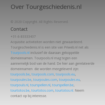
Over Tourgeschiedenis.nl
© 2020 Copyright. All Rights Reserved.
Contact
+31-6-83333437
Acquisitie activiteiten worden
niet gewaardeerd.
Tourgeschiedenis.nl is een site van Priweb.nl net als
Tourpools.nl
inclusief de daaraan gekoppelde
domeinnamen. Tourpools.nl mag tegen een
aannemelijk bod van de hand. De hier aan gerelateerde
domeinnamen die worden meegeleverd zijn:
tourpools.be
,
tourpools.com
,
tourpools.eu
,
tourpoules.be
,
tourpoules.com
,
tourpoules.eu
,
tourpouls.nl
,
tourspellen.nl
,
tourspellen.be
,
tourtotos.be
,
tourtotos.com
,
tourtotos.nl.
Neem
contact op bij interesse.