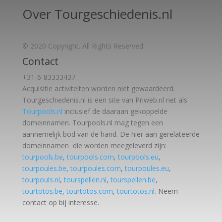
Over Tourgeschiedenis.nl
© 2020 Copyright. All Rights Reserved.
Contact
+31-6-83333437
Acquisitie activiteiten worden
niet gewaardeerd.
Tourgeschiedenis.nl is een site van Priweb.nl net als
Tourpools.nl
inclusief de daaraan gekoppelde
domeinnamen. Tourpools.nl mag tegen een
aannemelijk bod van de hand. De hier aan gerelateerde
domeinnamen die worden meegeleverd zijn:
tourpools.be
,
tourpools.com
,
tourpools.eu
,
tourpoules.be
,
tourpoules.com
,
tourpoules.eu
,
tourpouls.nl
,
tourspellen.nl
,
tourspellen.be
,
tourtotos.be
,
tourtotos.com
,
tourtotos.nl.
Neem
contact op bij interesse.