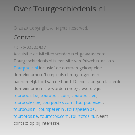
Over Tourgeschiedenis.nl
© 2020 Copyright. All Rights Reserved.
Contact
+31-6-83333437
Acquisitie activiteiten worden
niet gewaardeerd.
Tourgeschiedenis.nl is een site van Priweb.nl net als
Tourpools.nl
inclusief de daaraan gekoppelde
domeinnamen. Tourpools.nl mag tegen een
aannemelijk bod van de hand. De hier aan gerelateerde
domeinnamen die worden meegeleverd zijn:
tourpools.be
,
tourpools.com
,
tourpools.eu
,
tourpoules.be
,
tourpoules.com
,
tourpoules.eu
,
tourpouls.nl
,
tourspellen.nl
,
tourspellen.be
,
tourtotos.be
,
tourtotos.com
,
tourtotos.nl.
Neem
contact op bij interesse.