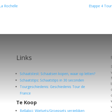
La Rochelle
Etappe 4 Tour
Links
Schaatstest
:
Schaatsen kopen, waar op letten?
Schaatstips
:
Schaatstips in 30 seconden
Tourgeschiedenis: Geschiedenis Tour de
France
Te Koop
e
Bellabici: Wielsets/Groepsets vergelijken