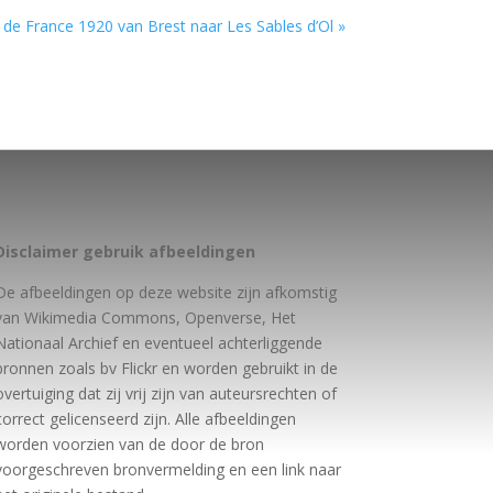
 de France 1920 van Brest naar Les Sables d’Ol »
Disclaimer gebruik afbeeldingen
De afbeeldingen op deze website zijn afkomstig
van Wikimedia Commons, Openverse, Het
Nationaal Archief en eventueel achterliggende
bronnen zoals bv Flickr en worden gebruikt in de
overtuiging dat zij vrij zijn van auteursrechten of
correct gelicenseerd zijn. Alle afbeeldingen
worden voorzien van de door de bron
voorgeschreven bronvermelding en een link naar