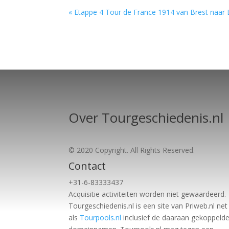
« Etappe 4 Tour de France 1914 van Brest naar 
Over Tourgeschiedenis.nl
© 2020 Copyright. All Rights Reserved.
Contact
+31-6-83333437
Acquisitie activiteiten worden
niet gewaardeerd.
Tourgeschiedenis.nl is een site van Priweb.nl net
als
Tourpools.nl
inclusief de daaraan gekoppeld