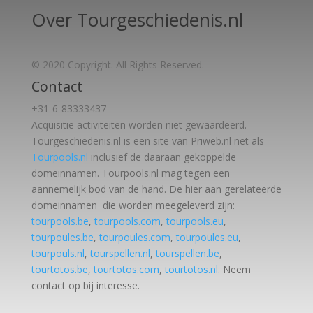
Over Tourgeschiedenis.nl
© 2020 Copyright. All Rights Reserved.
Contact
+31-6-83333437
Acquisitie activiteiten worden
niet gewaardeerd.
Tourgeschiedenis.nl is een site van Priweb.nl net als
Tourpools.nl
inclusief de daaraan gekoppelde
domeinnamen. Tourpools.nl mag tegen een
aannemelijk bod van de hand. De hier aan gerelateerde
domeinnamen die worden meegeleverd zijn:
tourpools.be
,
tourpools.com
,
tourpools.eu
,
tourpoules.be
,
tourpoules.com
,
tourpoules.eu
,
tourpouls.nl
,
tourspellen.nl
,
tourspellen.be
,
tourtotos.be
,
tourtotos.com
,
tourtotos.nl.
Neem
contact op bij interesse.