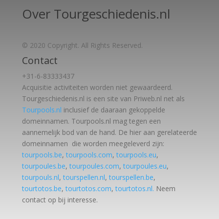
Over Tourgeschiedenis.nl
© 2020 Copyright. All Rights Reserved.
Contact
+31-6-83333437
Acquisitie activiteiten worden
niet gewaardeerd.
Tourgeschiedenis.nl is een site van Priweb.nl net als
Tourpools.nl
inclusief de daaraan gekoppelde
domeinnamen. Tourpools.nl mag tegen een
aannemelijk bod van de hand. De hier aan gerelateerde
domeinnamen die worden meegeleverd zijn:
tourpools.be
,
tourpools.com
,
tourpools.eu
,
tourpoules.be
,
tourpoules.com
,
tourpoules.eu
,
tourpouls.nl
,
tourspellen.nl
,
tourspellen.be
,
tourtotos.be
,
tourtotos.com
,
tourtotos.nl.
Neem
contact op bij interesse.