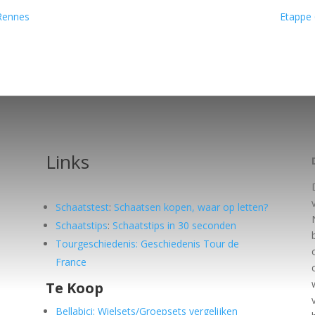
 Rennes
Etappe 
Links
Schaatstest
:
Schaatsen kopen, waar op letten?
Schaatstips
:
Schaatstips in 30 seconden
Tourgeschiedenis: Geschiedenis Tour de
France
Te Koop
e
Bellabici: Wielsets/Groepsets vergelijken