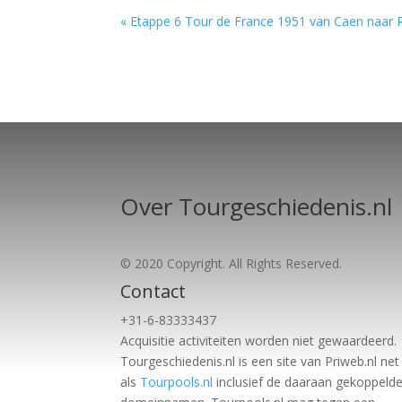
« Etappe 6 Tour de France 1951 van Caen naar
Over Tourgeschiedenis.nl
© 2020 Copyright. All Rights Reserved.
Contact
+31-6-83333437
Acquisitie activiteiten worden
niet gewaardeerd.
Tourgeschiedenis.nl is een site van Priweb.nl net
als
Tourpools.nl
inclusief de daaraan gekoppeld