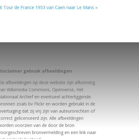
6 Tour de France 1953 van Caen naar Le Mans »
Disclaimer gebruik afbeeldingen
De afbeeldingen op deze website zijn afkomstig
van Wikimedia Commons, Openverse, Het
Nationaal Archief en eventueel achterliggende
bronnen zoals bv Flickr en worden gebruikt in de
overtuiging dat zij vrij zijn van auteursrechten of
correct gelicenseerd zijn. Alle afbeeldingen
worden voorzien van de door de bron
voorgeschreven bronvermelding en een link naar