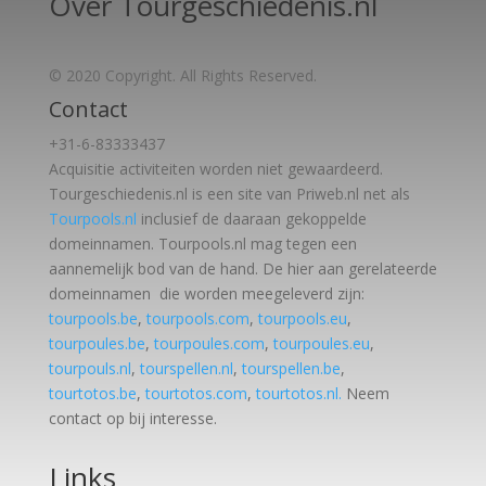
Over Tourgeschiedenis.nl
© 2020 Copyright. All Rights Reserved.
Contact
+31-6-83333437
Acquisitie activiteiten worden
niet gewaardeerd.
Tourgeschiedenis.nl is een site van Priweb.nl net als
Tourpools.nl
inclusief de daaraan gekoppelde
domeinnamen. Tourpools.nl mag tegen een
aannemelijk bod van de hand. De hier aan gerelateerde
domeinnamen die worden meegeleverd zijn:
tourpools.be
,
tourpools.com
,
tourpools.eu
,
tourpoules.be
,
tourpoules.com
,
tourpoules.eu
,
tourpouls.nl
,
tourspellen.nl
,
tourspellen.be
,
tourtotos.be
,
tourtotos.com
,
tourtotos.nl.
Neem
contact op bij interesse.
Links