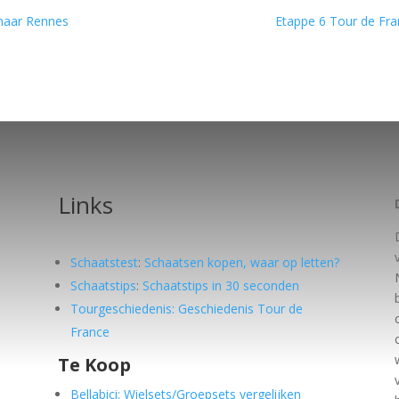
 naar Rennes
Etappe 6 Tour de Fra
Links
Schaatstest
:
Schaatsen kopen, waar op letten?
Schaatstips
:
Schaatstips in 30 seconden
Tourgeschiedenis: Geschiedenis Tour de
France
Te Koop
e
Bellabici: Wielsets/Groepsets vergelijken