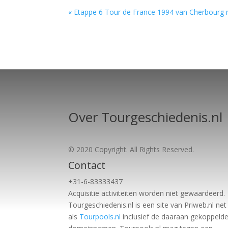
« Etappe 6 Tour de France 1994 van Cherbourg
Over Tourgeschiedenis.nl
© 2020 Copyright. All Rights Reserved.
Contact
+31-6-83333437
Acquisitie activiteiten worden
niet gewaardeerd.
Tourgeschiedenis.nl is een site van Priweb.nl net
als
Tourpools.nl
inclusief de daaraan gekoppeld