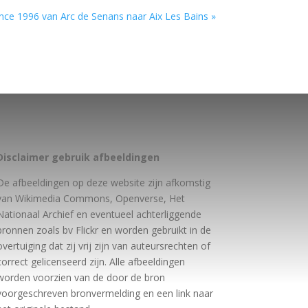
nce 1996 van Arc de Senans naar Aix Les Bains »
Disclaimer gebruik afbeeldingen
De afbeeldingen op deze website zijn afkomstig
van Wikimedia Commons, Openverse, Het
Nationaal Archief en eventueel achterliggende
bronnen zoals bv Flickr en worden gebruikt in de
overtuiging dat zij vrij zijn van auteursrechten of
correct gelicenseerd zijn. Alle afbeeldingen
worden voorzien van de door de bron
voorgeschreven bronvermelding en een link naar