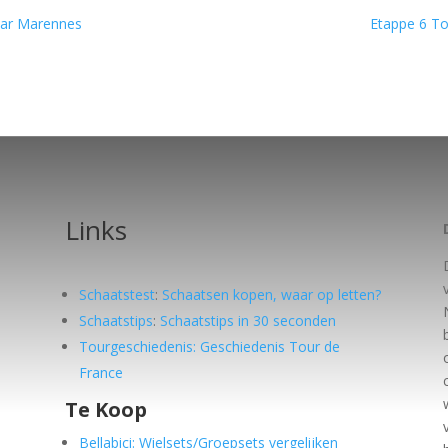
aar Marennes
Etappe 6 To
Links
Schaatstest
:
Schaatsen kopen, waar op letten?
Schaatstips
:
Schaatstips in 30 seconden
Tourgeschiedenis: Geschiedenis Tour de
France
Te Koop
e
Bellabici: Wielsets/Groepsets vergelijken