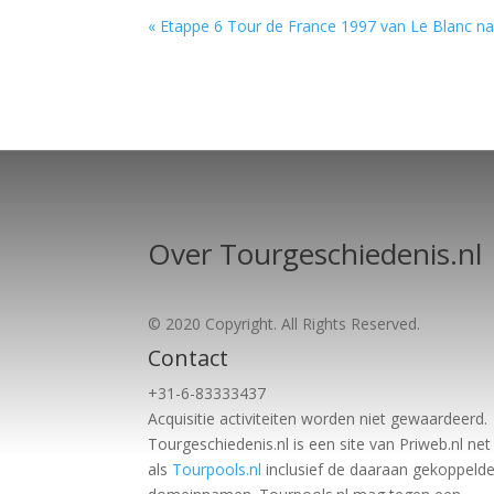
« Etappe 6 Tour de France 1997 van Le Blanc n
Over Tourgeschiedenis.nl
© 2020 Copyright. All Rights Reserved.
Contact
+31-6-83333437
Acquisitie activiteiten worden
niet gewaardeerd.
Tourgeschiedenis.nl is een site van Priweb.nl net
als
Tourpools.nl
inclusief de daaraan gekoppeld