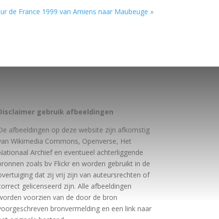
ur de France 1999 van Amiens naar Maubeuge »
Disclaimer gebruik afbeeldingen
De afbeeldingen op deze website zijn afkomstig
van Wikimedia Commons, Openverse, Het
Nationaal Archief en eventueel achterliggende
bronnen zoals bv Flickr en worden gebruikt in de
overtuiging dat zij vrij zijn van auteursrechten of
correct gelicenseerd zijn. Alle afbeeldingen
worden voorzien van de door de bron
voorgeschreven bronvermelding en een link naar