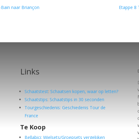
-Bain naar Briançon
Etappe 8 
Links
Schaatstest
:
Schaatsen kopen, waar op letten?
Schaatstips
:
Schaatstips in 30 seconden
Tourgeschiedenis: Geschiedenis Tour de
France
Te Koop
e
Bellabici: Wielsets/Groepsets vergelijken