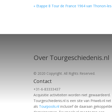
« Etappe 8 Tour de France 1964 van Thonon-les
Over Tourgeschiedenis.nl
© 2020 Copyright. All Rights Reserved.
Contact
+31-6-83333437
Acquisitie activiteiten worden
niet gewaardeerd.
Tourgeschiedenis.nl is een site van Priweb.nl net
als
Tourpools.nl
inclusief de daaraan gekoppeld