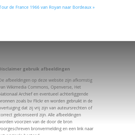
Tour de France 1966 van Royan naar Bordeaux »
Disclaimer gebruik afbeeldingen
De afbeeldingen op deze website zijn afkomstig
van Wikimedia Commons, Openverse, Het
Nationaal Archief en eventueel achterliggende
bronnen zoals bv Flickr en worden gebruikt in de
overtuiging dat zij vrij zijn van auteursrechten of
correct gelicenseerd zijn. Alle afbeeldingen
worden voorzien van de door de bron
voorgeschreven bronvermelding en een link naar