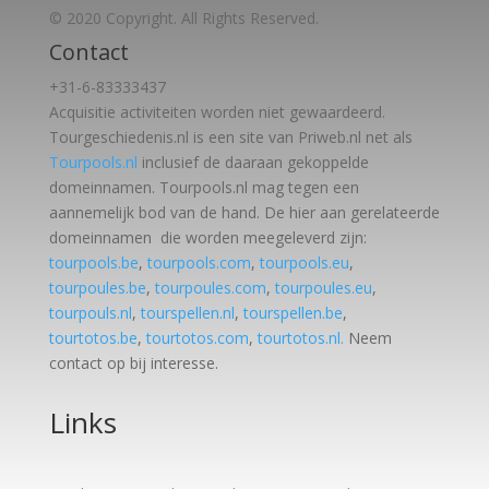
© 2020 Copyright. All Rights Reserved.
Contact
+31-6-83333437
Acquisitie activiteiten worden
niet gewaardeerd.
Tourgeschiedenis.nl is een site van Priweb.nl net als
Tourpools.nl
inclusief de daaraan gekoppelde
domeinnamen. Tourpools.nl mag tegen een
aannemelijk bod van de hand. De hier aan gerelateerde
domeinnamen die worden meegeleverd zijn:
tourpools.be
,
tourpools.com
,
tourpools.eu
,
tourpoules.be
,
tourpoules.com
,
tourpoules.eu
,
tourpouls.nl
,
tourspellen.nl
,
tourspellen.be
,
tourtotos.be
,
tourtotos.com
,
tourtotos.nl.
Neem
contact op bij interesse.
Links