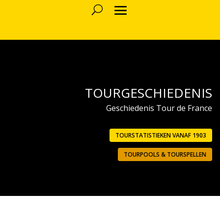
TOURGESCHIEDENIS
Geschiedenis Tour de France
TOURSTATISTIEKEN VANAF 1903
TOURPOOLS & TOURSPELLEN