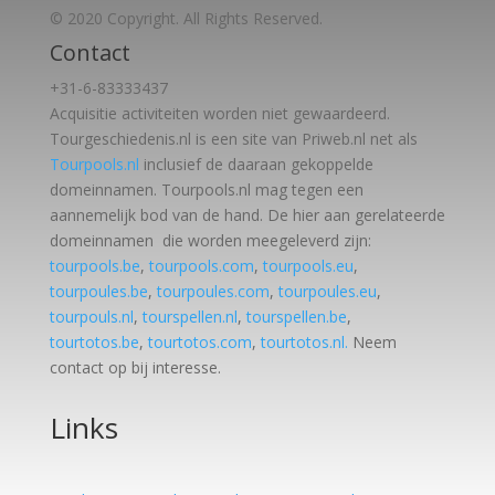
© 2020 Copyright. All Rights Reserved.
Contact
+31-6-83333437
Acquisitie activiteiten worden
niet gewaardeerd.
Tourgeschiedenis.nl is een site van Priweb.nl net als
Tourpools.nl
inclusief de daaraan gekoppelde
domeinnamen. Tourpools.nl mag tegen een
aannemelijk bod van de hand. De hier aan gerelateerde
domeinnamen die worden meegeleverd zijn:
tourpools.be
,
tourpools.com
,
tourpools.eu
,
tourpoules.be
,
tourpoules.com
,
tourpoules.eu
,
tourpouls.nl
,
tourspellen.nl
,
tourspellen.be
,
tourtotos.be
,
tourtotos.com
,
tourtotos.nl.
Neem
contact op bij interesse.
Links