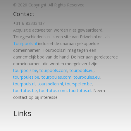
© 2020 Copyright. All Rights Reserved.
Contact
+31-6-83333437
Acquisitie activiteiten worden
niet gewaardeerd.
Tourgeschiedenis.nl is een site van Priweb.nl net als
Tourpools.nl
inclusief de daaraan gekoppelde
domeinnamen. Tourpools.nl mag tegen een
aannemelijk bod van de hand. De hier aan gerelateerde
domeinnamen die worden meegeleverd zijn:
tourpools.be
,
tourpools.com
,
tourpools.eu
,
tourpoules.be
,
tourpoules.com
,
tourpoules.eu
,
tourpouls.nl
,
tourspellen.nl
,
tourspellen.be
,
tourtotos.be
,
tourtotos.com
,
tourtotos.nl.
Neem
contact op bij interesse.
Links