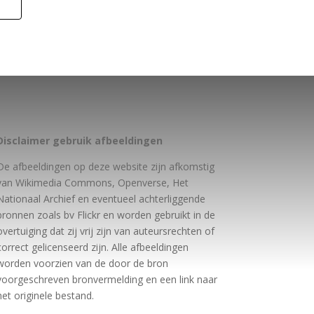
Disclaimer gebruik afbeeldingen
De afbeeldingen op deze website zijn afkomstig
van Wikimedia Commons, Openverse, Het
Nationaal Archief en eventueel achterliggende
bronnen zoals bv Flickr en worden gebruikt in de
overtuiging dat zij vrij zijn van auteursrechten of
correct gelicenseerd zijn. Alle afbeeldingen
worden voorzien van de door de bron
voorgeschreven bronvermelding en een link naar
het originele bestand.