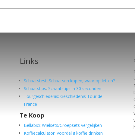
Links
Schaatstest
:
Schaatsen kopen, waar op letten?
Schaatstips
:
Schaatstips in 30 seconden
Tourgeschiedenis: Geschiedenis Tour de
France
Te Koop
e
Bellabici: Wielsets/Groepsets vergelijken
Koffiecalculator: Voordelig koffie drinken