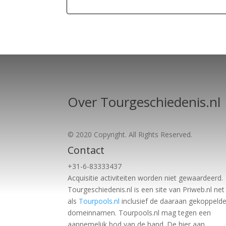
Over Tourgeschiedenis.nl
© 2020 Copyright. All Rights Reserved.
Contact
+31-6-83333437
Acquisitie activiteiten worden
niet gewaardeerd.
Tourgeschiedenis.nl is een site van Priweb.nl net
als
Tourpools.nl
inclusief de daaraan gekoppeld
domeinnamen. Tourpools.nl mag tegen een
aannemelijk bod van de hand. De hier aan