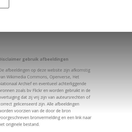
Disclaimer gebruik afbeeldingen
De afbeeldingen op deze website zijn afkomstig
van Wikimedia Commons, Openverse, Het
Nationaal Archief en eventueel achterliggende
bronnen zoals bv Flickr en worden gebruikt in de
overtuiging dat zij vrij zijn van auteursrechten of
correct gelicenseerd zijn. Alle afbeeldingen
worden voorzien van de door de bron
voorgeschreven bronvermelding en een link naar
het originele bestand.