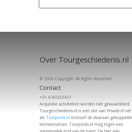
Over Tourgeschiedenis.nl
© 2020 Copyright. All Rights Reserved.
Contact
+31-6-83333437
Acquisitie activiteiten worden
niet gewaardeerd.
Tourgeschiedenis.nl is een site van Priweb.nl net
als
Tourpools.nl
inclusief de daaraan gekoppeld
domeinnamen. Tourpools.nl mag tegen een
aannemelijk bod van de hand. De hier aan