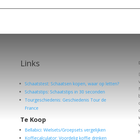
Links
Schaatstest
:
Schaatsen kopen, waar op letten?
Schaatstips
:
Schaatstips in 30 seconden
Tourgeschiedenis: Geschiedenis Tour de
France
Te Koop
e
Bellabici: Wielsets/Groepsets vergelijken
Koffiecalculator: Voordelig koffie drinken