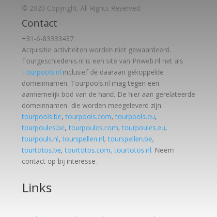
© 2020 Copyright. All Rights Reserved.
Contact
+31-6-83333437
Acquisitie activiteiten worden
niet gewaardeerd.
Tourgeschiedenis.nl is een site van Priweb.nl net als
Tourpools.nl
inclusief de daaraan gekoppelde
domeinnamen. Tourpools.nl mag tegen een
aannemelijk bod van de hand. De hier aan gerelateerde
domeinnamen die worden meegeleverd zijn:
tourpools.be
,
tourpools.com
,
tourpools.eu
,
tourpoules.be
,
tourpoules.com
,
tourpoules.eu
,
tourpouls.nl
,
tourspellen.nl
,
tourspellen.be
,
tourtotos.be
,
tourtotos.com
,
tourtotos.nl.
Neem
contact op bij interesse.
Links