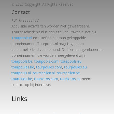
© 2020 Copyright. All Rights Reserved.
Contact
+31-6-83333437
Acquisitie activiteiten worden
niet gewaardeerd.
Tourgeschiedenis.nl is een site van Priweb.nl net als
Tourpools.nl
inclusief de daaraan gekoppelde
domeinnamen. Tourpools.nl mag tegen een
aannemelijk bod van de hand. De hier aan gerelateerde
domeinnamen die worden meegeleverd zijn:
tourpools.be
,
tourpools.com
,
tourpools.eu
,
tourpoules.be
,
tourpoules.com
,
tourpoules.eu
,
tourpouls.nl
,
tourspellen.nl
,
tourspellen.be
,
tourtotos.be
,
tourtotos.com
,
tourtotos.nl.
Neem
contact op bij interesse.
Links