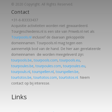
© 2020 Copyright. All Rights Reserved.
Contact
+31-6-83333437
Acquisitie activiteiten worden
niet gewaardeerd.
Tourgeschiedenis.nl is een site van Priweb.nl net als
Tourpools.nl
inclusief de daaraan gekoppelde
domeinnamen. Tourpools.nl mag tegen een
aannemelijk bod van de hand. De hier aan gerelateerde
domeinnamen die worden meegeleverd zijn:
tourpools.be
,
tourpools.com
,
tourpools.eu
,
tourpoules.be
,
tourpoules.com
,
tourpoules.eu
,
tourpouls.nl
,
tourspellen.nl
,
tourspellen.be
,
tourtotos.be
,
tourtotos.com
,
tourtotos.nl.
Neem
contact op bij interesse.
Links