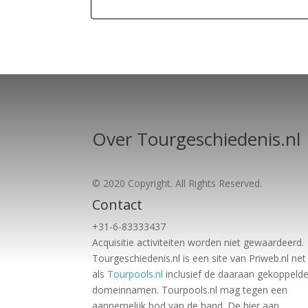
Over Tourgeschiedenis.nl
© 2020 Copyright. All Rights Reserved.
Contact
+31-6-83333437
Acquisitie activiteiten worden
niet gewaardeerd.
Tourgeschiedenis.nl is een site van Priweb.nl net
als
Tourpools.nl
inclusief de daaraan gekoppeld
domeinnamen. Tourpools.nl mag tegen een
aannemelijk bod van de hand. De hier aan