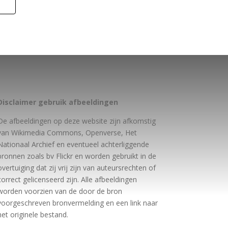
Disclaimer gebruik afbeeldingen
De afbeeldingen op deze website zijn afkomstig
van Wikimedia Commons, Openverse, Het
Nationaal Archief en eventueel achterliggende
bronnen zoals bv Flickr en worden gebruikt in de
overtuiging dat zij vrij zijn van auteursrechten of
correct gelicenseerd zijn. Alle afbeeldingen
worden voorzien van de door de bron
voorgeschreven bronvermelding en een link naar
het originele bestand.