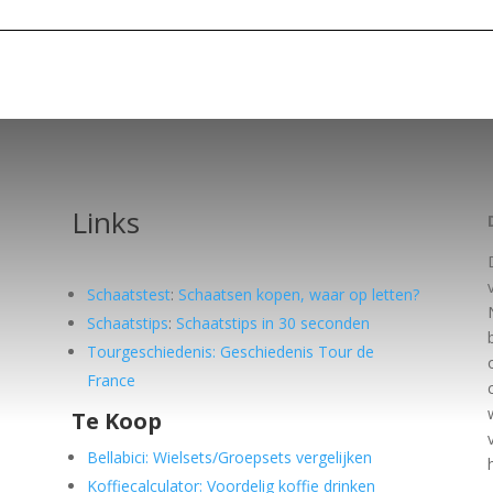
Links
Schaatstest
:
Schaatsen kopen, waar op letten?
Schaatstips
:
Schaatstips in 30 seconden
Tourgeschiedenis: Geschiedenis Tour de
France
Te Koop
e
Bellabici: Wielsets/Groepsets vergelijken
Koffiecalculator: Voordelig koffie drinken