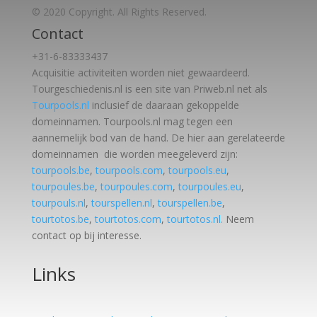
© 2020 Copyright. All Rights Reserved.
Contact
+31-6-83333437
Acquisitie activiteiten worden
niet gewaardeerd.
Tourgeschiedenis.nl is een site van Priweb.nl net als
Tourpools.nl
inclusief de daaraan gekoppelde
domeinnamen. Tourpools.nl mag tegen een
aannemelijk bod van de hand. De hier aan gerelateerde
domeinnamen die worden meegeleverd zijn:
tourpools.be
,
tourpools.com
,
tourpools.eu
,
tourpoules.be
,
tourpoules.com
,
tourpoules.eu
,
tourpouls.nl
,
tourspellen.nl
,
tourspellen.be
,
tourtotos.be
,
tourtotos.com
,
tourtotos.nl.
Neem
contact op bij interesse.
Links