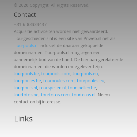
© 2020 Copyright. All Rights Reserved.
Contact
+31-6-83333437
Acquisitie activiteiten worden
niet gewaardeerd.
Tourgeschiedenis.nl is een site van Priweb.nl net als
Tourpools.nl
inclusief de daaraan gekoppelde
domeinnamen. Tourpools.nl mag tegen een
aannemelijk bod van de hand. De hier aan gerelateerde
domeinnamen die worden meegeleverd zijn:
tourpools.be
,
tourpools.com
,
tourpools.eu
,
tourpoules.be
,
tourpoules.com
,
tourpoules.eu
,
tourpouls.nl
,
tourspellen.nl
,
tourspellen.be
,
tourtotos.be
,
tourtotos.com
,
tourtotos.nl.
Neem
contact op bij interesse.
Links