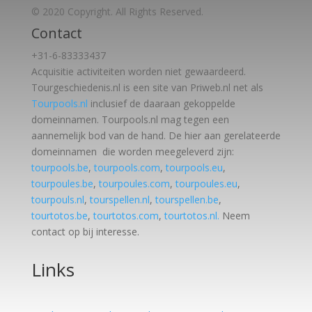
© 2020 Copyright. All Rights Reserved.
Contact
+31-6-83333437
Acquisitie activiteiten worden
niet gewaardeerd.
Tourgeschiedenis.nl is een site van Priweb.nl net als
Tourpools.nl
inclusief de daaraan gekoppelde
domeinnamen. Tourpools.nl mag tegen een
aannemelijk bod van de hand. De hier aan gerelateerde
domeinnamen die worden meegeleverd zijn:
tourpools.be
,
tourpools.com
,
tourpools.eu
,
tourpoules.be
,
tourpoules.com
,
tourpoules.eu
,
tourpouls.nl
,
tourspellen.nl
,
tourspellen.be
,
tourtotos.be
,
tourtotos.com
,
tourtotos.nl.
Neem
contact op bij interesse.
Links