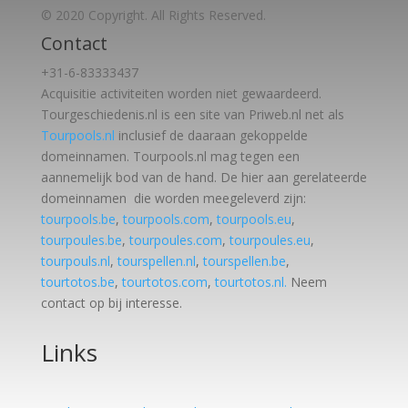
© 2020 Copyright. All Rights Reserved.
Contact
+31-6-83333437
Acquisitie activiteiten worden
niet gewaardeerd.
Tourgeschiedenis.nl is een site van Priweb.nl net als
Tourpools.nl
inclusief de daaraan gekoppelde
domeinnamen. Tourpools.nl mag tegen een
aannemelijk bod van de hand. De hier aan gerelateerde
domeinnamen die worden meegeleverd zijn:
tourpools.be
,
tourpools.com
,
tourpools.eu
,
tourpoules.be
,
tourpoules.com
,
tourpoules.eu
,
tourpouls.nl
,
tourspellen.nl
,
tourspellen.be
,
tourtotos.be
,
tourtotos.com
,
tourtotos.nl.
Neem
contact op bij interesse.
Links