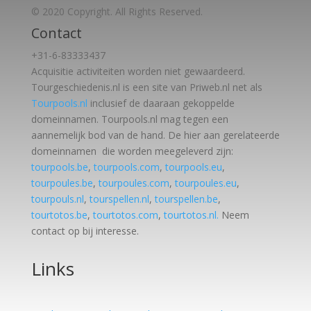
© 2020 Copyright. All Rights Reserved.
Contact
+31-6-83333437
Acquisitie activiteiten worden
niet gewaardeerd.
Tourgeschiedenis.nl is een site van Priweb.nl net als
Tourpools.nl
inclusief de daaraan gekoppelde
domeinnamen. Tourpools.nl mag tegen een
aannemelijk bod van de hand. De hier aan gerelateerde
domeinnamen die worden meegeleverd zijn:
tourpools.be
,
tourpools.com
,
tourpools.eu
,
tourpoules.be
,
tourpoules.com
,
tourpoules.eu
,
tourpouls.nl
,
tourspellen.nl
,
tourspellen.be
,
tourtotos.be
,
tourtotos.com
,
tourtotos.nl.
Neem
contact op bij interesse.
Links