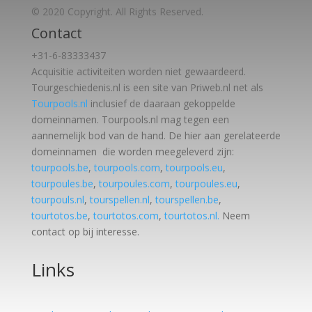
© 2020 Copyright. All Rights Reserved.
Contact
+31-6-83333437
Acquisitie activiteiten worden
niet gewaardeerd.
Tourgeschiedenis.nl is een site van Priweb.nl net als
Tourpools.nl
inclusief de daaraan gekoppelde
domeinnamen. Tourpools.nl mag tegen een
aannemelijk bod van de hand. De hier aan gerelateerde
domeinnamen die worden meegeleverd zijn:
tourpools.be
,
tourpools.com
,
tourpools.eu
,
tourpoules.be
,
tourpoules.com
,
tourpoules.eu
,
tourpouls.nl
,
tourspellen.nl
,
tourspellen.be
,
tourtotos.be
,
tourtotos.com
,
tourtotos.nl.
Neem
contact op bij interesse.
Links