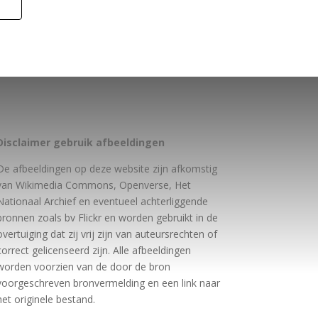
Disclaimer gebruik afbeeldingen
De afbeeldingen op deze website zijn afkomstig
van Wikimedia Commons, Openverse, Het
Nationaal Archief en eventueel achterliggende
bronnen zoals bv Flickr en worden gebruikt in de
overtuiging dat zij vrij zijn van auteursrechten of
correct gelicenseerd zijn. Alle afbeeldingen
worden voorzien van de door de bron
voorgeschreven bronvermelding en een link naar
het originele bestand.