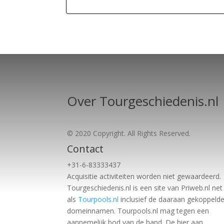
Over Tourgeschiedenis.nl
© 2020 Copyright. All Rights Reserved.
Contact
+31-6-83333437
Acquisitie activiteiten worden
niet gewaardeerd.
Tourgeschiedenis.nl is een site van Priweb.nl net
als
Tourpools.nl
inclusief de daaraan gekoppeld
domeinnamen. Tourpools.nl mag tegen een
aannemelijk bod van de hand. De hier aan