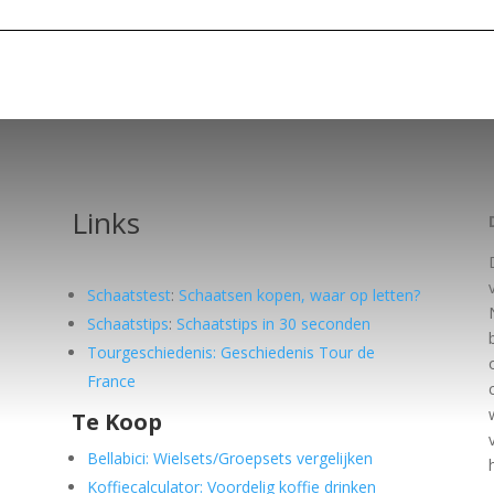
Links
Schaatstest
:
Schaatsen kopen, waar op letten?
Schaatstips
:
Schaatstips in 30 seconden
Tourgeschiedenis: Geschiedenis Tour de
France
Te Koop
e
Bellabici: Wielsets/Groepsets vergelijken
Koffiecalculator: Voordelig koffie drinken