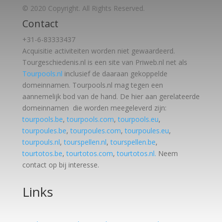
© 2020 Copyright. All Rights Reserved.
Contact
+31-6-83333437
Acquisitie activiteiten worden
niet gewaardeerd.
Tourgeschiedenis.nl is een site van Priweb.nl net als
Tourpools.nl
inclusief de daaraan gekoppelde
domeinnamen. Tourpools.nl mag tegen een
aannemelijk bod van de hand. De hier aan gerelateerde
domeinnamen die worden meegeleverd zijn:
tourpools.be
,
tourpools.com
,
tourpools.eu
,
tourpoules.be
,
tourpoules.com
,
tourpoules.eu
,
tourpouls.nl
,
tourspellen.nl
,
tourspellen.be
,
tourtotos.be
,
tourtotos.com
,
tourtotos.nl.
Neem
contact op bij interesse.
Links